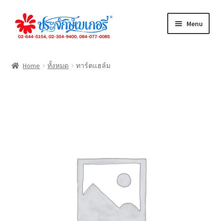
Skip
Skip
Menu
to
to
navigation
content
ทั้งหมด
Home
ทั้งหมด
ทาร์ตแฮล์ม
เค้กปอนด์
เค้กชิ้น
ขนมปัง
คุกกี้
เดนิส
จัดเลี้ยง