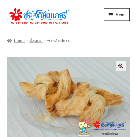
Skip
Skip
Menu
to
to
navigation
content
ทั้งหมด
Home
ทั้งหมด
พายสับปะรด
เค้กปอนด์
เค้กชิ้น
ขนมปัง
คุกกี้
เดนิส
จัดเลี้ยง