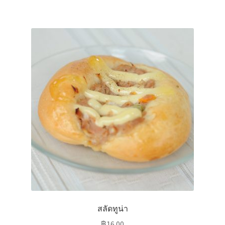
สลัดทูน่า
฿
16.00