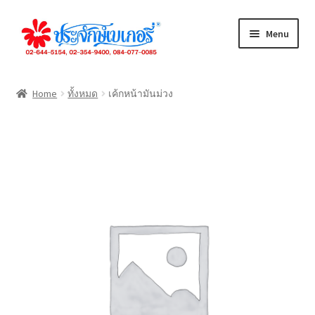
Skip
Skip
Menu
to
to
navigation
content
ทั้งหมด
Home
ทั้งหมด
เค้กหน้ามันม่วง
เค้กปอนด์
เค้กชิ้น
ขนมปัง
คุกกี้
เดนิส
จัดเลี้ยง