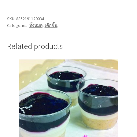
มัน
ม่วง
quantity
SKU:
8852191120034
Categories:
ทั้งหมด
,
เค้กชิ้น
Related products