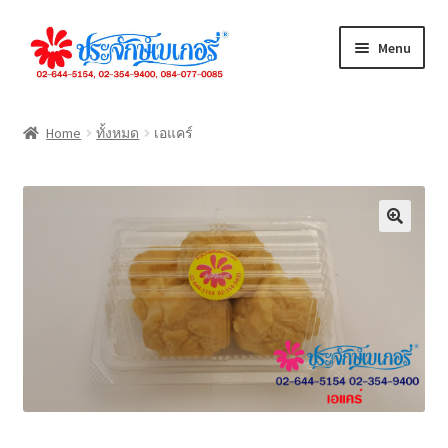
Skip
Skip
Menu
to
to
navigation
content
ทั้งหมด
Home
ทั้งหมด
เอแคร์
เค้กปอนด์
เค้กชิ้น
ขนมปัง
คุกกี้
เดนิส
จัดเลี้ยง