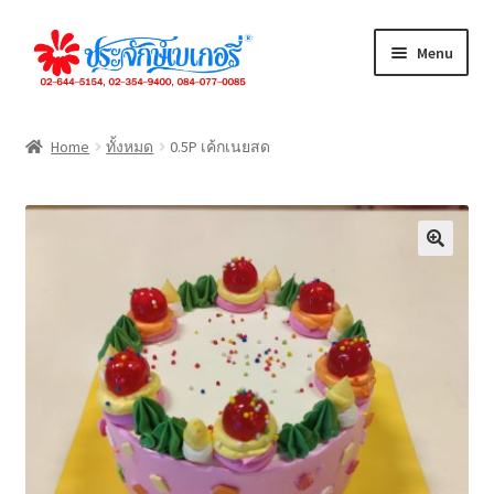
Skip
Skip
Menu
to
to
navigation
content
ทั้งหมด
Home
ทั้งหมด
0.5P เค้กเนยสด
เค้กปอนด์
เค้กชิ้น
ขนมปัง
คุกกี้
เดนิส
จัดเลี้ยง