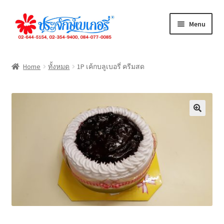
Skip
Skip
Menu
to
to
navigation
content
ทั้งหมด
Home
ทั้งหมด
1P เค้กบลูเบอรี่ ครีมสด
เค้กปอนด์
เค้กชิ้น
ขนมปัง
คุกกี้
เดนิส
จัดเลี้ยง