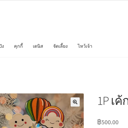
ัง
คุกกี้
เดนิส
จัดเลี้ยง
ไหว้เจ้า
1P เค้
฿
500.00