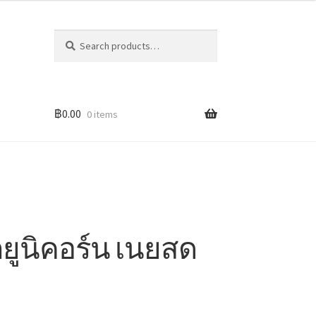
Search
Search
for:
฿
0.00
0 items
กยูนิคอร์น เนยสด