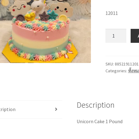
12011
1P
เค้ก
ยู
นิ
คอร์น
SKU:
88521911201
Categories:
ทั้งห
เนย
สด
quantity
Description
ription
Unicorn Cake 1 Pound