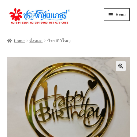
Skip
Skip
Menu
to
to
navigation
content
ทั้งหมด
Home
ทั้งหมด
ป้ายHBDใหญ่
เค้กปอนด์
เค้กชิ้น
ขนมปัง
คุกกี้
เดนิส
จัดเลี้ยง