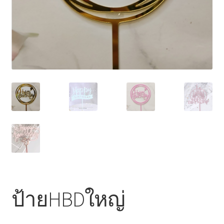
ไหว้เจ้า
ป้ายHBDใหญ่