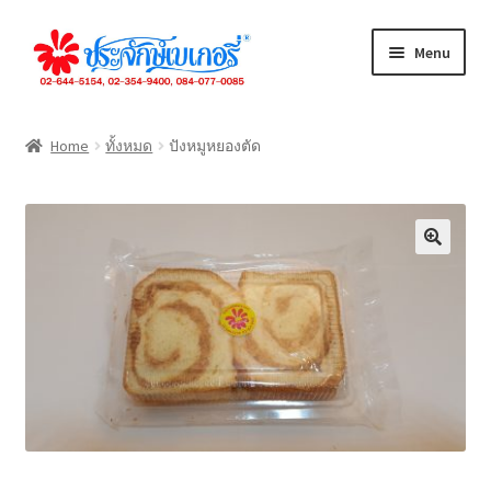
Skip
Skip
Menu
to
to
navigation
content
ทั้งหมด
Home
ทั้งหมด
ปังหมูหยองตัด
เค้กปอนด์
เค้กชิ้น
ขนมปัง
คุกกี้
เดนิส
จัดเลี้ยง