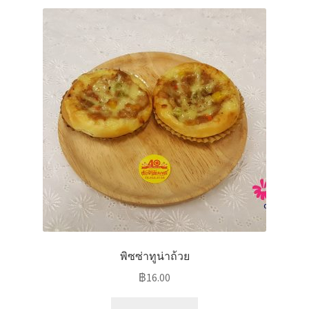
พิซซ่าทูน่าถ้วย
฿
16.00