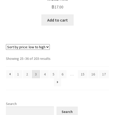
฿
17.00
Add to cart
Sorted
Showing 25–36 of 203 results
by
price:
1
2
3
4
5
6
…
15
16
17
low
to
high
Search
Search