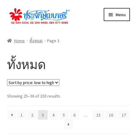
Skip
Skip
Menu
to
to
navigation
content
ทั้งหมด
Home
ทั้งหมด
Page 3
เค้กปอนด์
ทั้งหมด
เค้กชิ้น
ขนมปัง
Sorted
Showing 25–36 of 203 results
คุกกี้
by
price:
เดนิส
1
2
3
4
5
6
…
15
16
17
low
to
จัดเลี้ยง
high