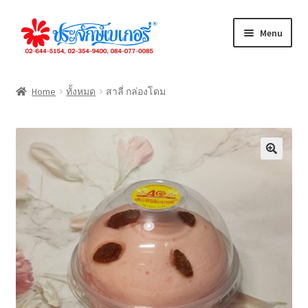
Skip
Skip
Menu
to
to
navigation
content
ทั้งหมด
Home
ทั้งหมด
สาลี่ กล่องโดม
เค้กปอนด์
เค้กชิ้น
ขนมปัง
คุกกี้
เดนิส
จัดเลี้ยง